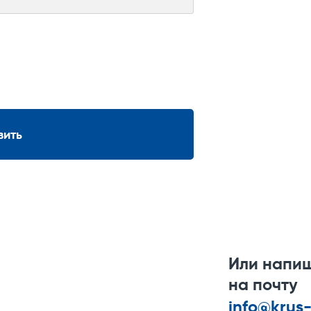
вить
Или напи
на почту
info@krus