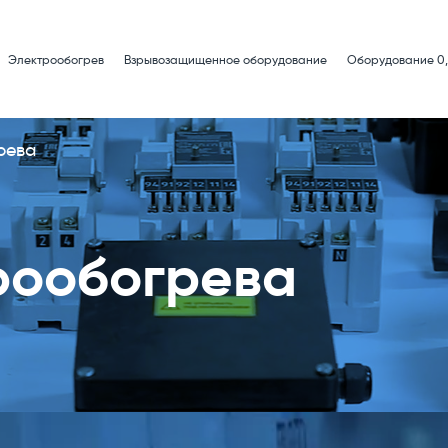
Электрообогрев
Взрывозащищенное оборудование
Оборудование 0,
рева
рообогрева