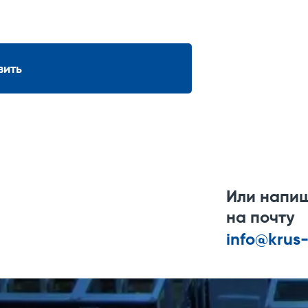
Температурный датчик (термочувствитель
1. Гибкий датчик температу
вить
2. Термочувствительный 
Или напи
на почту
info@krus