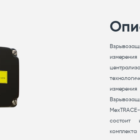
Опи
Взрывозащ
измерени
централиз
технолог
измерения 
Взрыво
MexTRACE-
состоит 
комплекта