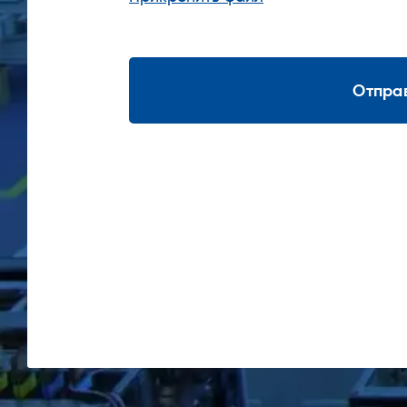
MexTRACE-
PT100-EXE-SE
PT100
Отпра