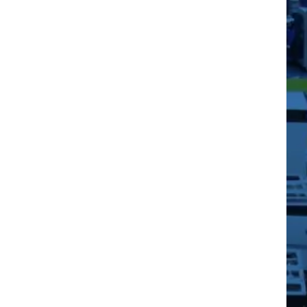
IP66
 соединительную коробку;
сные (класс 1 или 2), нормальный
ьного кабеля;
емпературы;
вует требованиям ТР ТС 012/2011,
ент (1 м).
U.НА67.В.00180/21, 1ExeiaIICT6Gb X ,
aIICT6Gb X, ExtbIIICT85°CDb X
 преобразователем
оковый сигнал 4-20 мА.
 датчика температуры.
с преобразователем
оковый сигнал 4-20 мА.