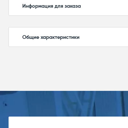
Информация для заказа
Для заказа температурного датчика необх
Общие характеристики
датчика температуры MexTRACE-PT-100-EXE
Маркировка
Диапазон измеряемой температуры
Нали
Температура окружающей среды
Тип
Артикул
токов
датчика
Тип датчика температуры
выхо
Класс точности датчика