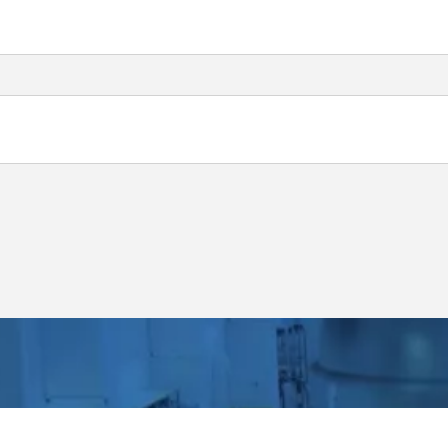
одимо указать артикул из таблицы "Маркировка". Н
 с токовым выходом 4...20 мА необходимо указать
чие
ого
Описание
да
Температурный датчик в 
1. Взрывозащищенная соедините