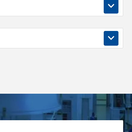
апример, при заказе взрывозащищенного
 артикул: MexTRACE-PT100.4/20-EXE
-60°С...+260°С
-60°С...+55°С
Стандартный Pt 100
Класс В
составе:
льная коробка;