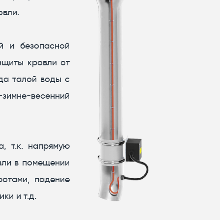
овли.
й и безопасной
ащиты кровли от
да талой воды с
-зимне-весенний
, т.к. напрямую
вли в помещении
ротами, падение
ки и т.д.