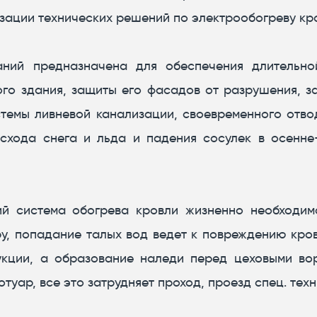
зации технических решений по электрообогреву кр
ний предназначена для обеспечения длительно
мого здания, защиты его фасадов от разрушения, з
темы ливневой канализации, своевременного отво
схода снега и льда и падения сосулек в осенне
й система обогрева кровли жизненно необходима
ру, попадание талых вод ведет к повреждению кро
укции, а образование наледи перед цеховыми во
уар, все это затрудняет проход, проезд спец. техни