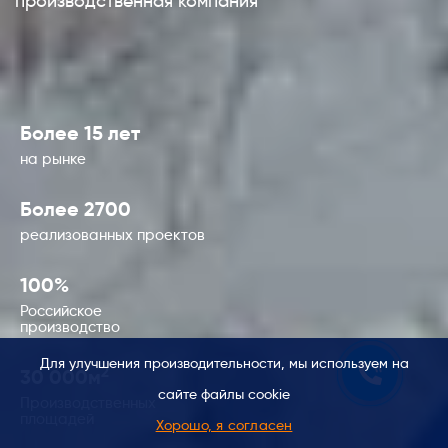
производственная компания
Более 15 лет
на рынке
Более 2700
реализованных проектов
100%
Российское
производство
Для улучшения производительности, мы используем на
2
30 000м
сайте файлы cookie
Производственных
площадей
Хорошо, я согласен