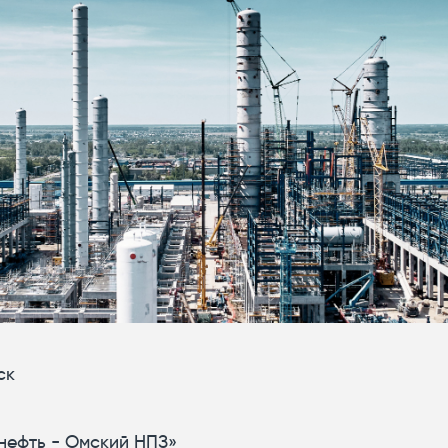
ск
нефть - Омский НПЗ»