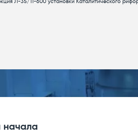
екция Л-35/11-600 установки Каталитического рифо
я начала