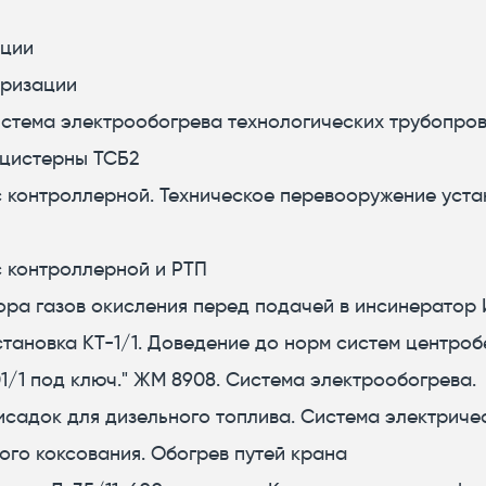
ации
еризации
истема электрообогрева технологических трубопро
 цистерны ТСБ2
 контроллерной. Техническое перевооружение уста
с контроллерной и РТП
тора газов окисления перед подачей в инсинератор 
становка КТ-1/1. Доведение до норм систем центроб
01/1 под ключ." ЖМ 8908. Система электрообогрева.
исадок для дизельного топлива. Система электриче
ого коксования. Обогрев путей крана