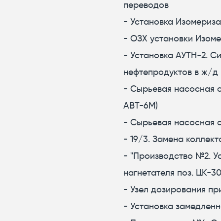
переводов
- Установка Изомериз
- ОЗХ установки Изом
- Установка АУТН-2. С
нефтепродуктов в ж/д
- Сырьевая насосная с
АВТ-6М)
- Сырьевая насосная 
- 19/3. Замена коллек
- "Производство №2. У
нагнетателя поз. ЦК-3
- Узел дозирования пр
- Установка замедленн