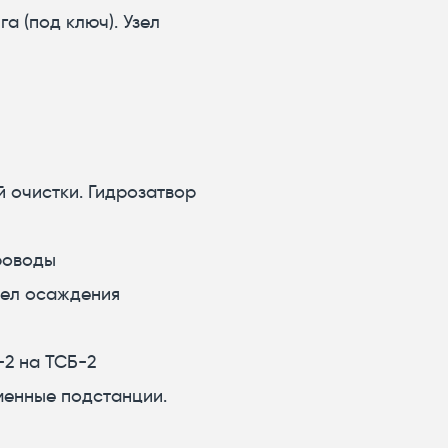
а (под ключ). Узел
й очистки. Гидрозатвор
проводы
Узел осаждения
-2 на ТСБ-2
менные подстанции.