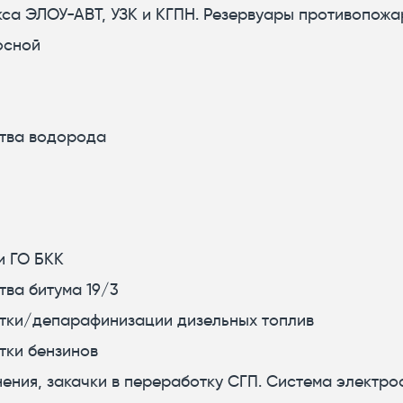
кса ЭЛОУ-АВТ, УЗК и КГПН. Резервуары противопожа
осной
ства водорода
и ГО БКК
тва битума 19/3
стки/депарафинизации дизельных топлив
тки бензинов
нения, закачки в переработку СГП. Система электр