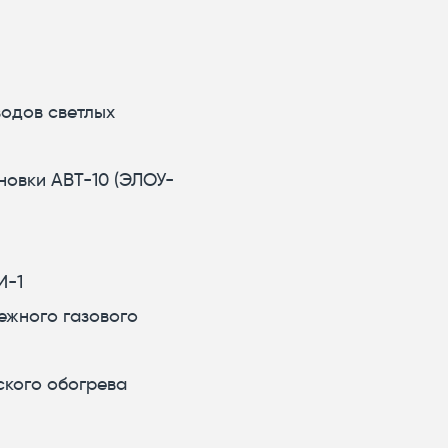
водов светлых
новки АВТ-10 (ЭЛОУ-
И-1
ежного газового
ского обогрева