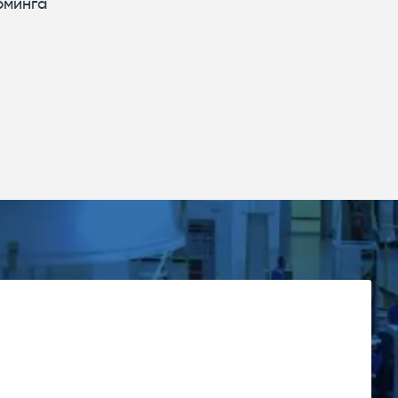
рминга