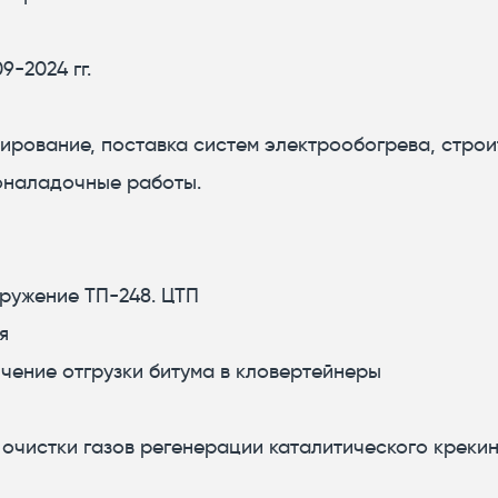
9-2024 гг.
тирование, поставка систем электрообогрева, стро
оналадочные работы.
ружение ТП-248. ЦТП
я
личение отгрузки битума в кловертейнеры
очистки газов регенерации каталитического крекин