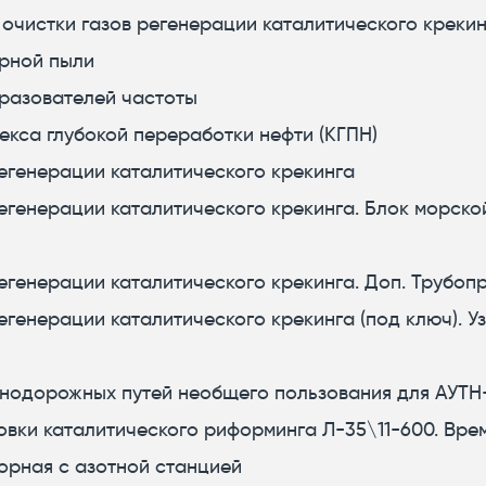
очистки газов регенерации каталитического крекинг
рной пыли
бразователей частоты
екса глубокой переработки нефти (КГПН)
регенерации каталитического крекинга
регенерации каталитического крекинга. Блок морско
регенерации каталитического крекинга. Доп. Трубо
регенерации каталитического крекинга (под ключ). 
знодорожных путей необщего пользования для АУТН
овки каталитического риформинга Л-35\11-600. Вре
орная с азотной станцией