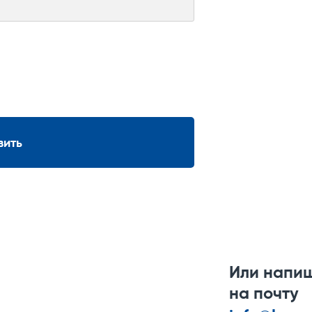
вить
Или напи
на почту