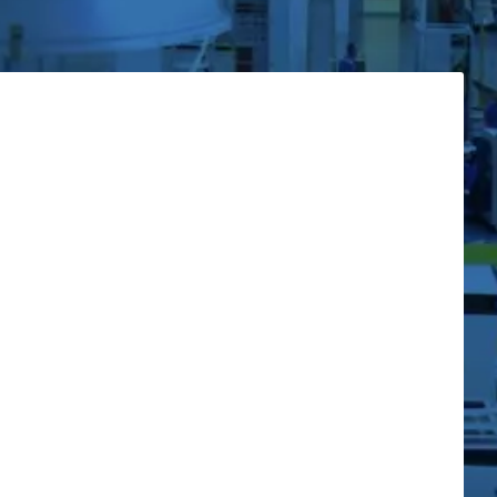
ветствующих отчетов о линиях, с не
е в среду разработки
жность и функциональность. В качестве АРМ
рвер. Количество АРМ может быть расширено
 коммутационного оборудования, количества
ких и административно-бытовых
вания, реестры оборудования защиты линий
т консолидировать в едином операторском
го оборудования из единого центра
технического обслуживания оборудования
ла, требуемого для обслуживания
й программный пакет CK-Line, построенный
ческих трендов.