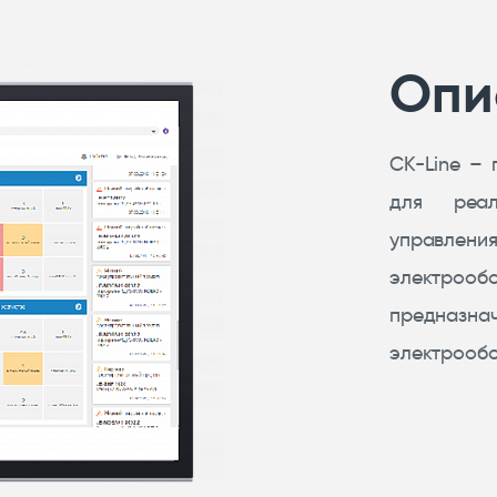
Опи
CK-Line – 
для реал
управлени
электроо
предназн
электрообо