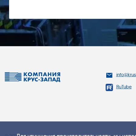
info@kru
RuTube