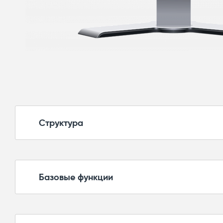
Структура
ПТК CK-Line имеет трехуровневую структур
Базовые функции
Нулевой уровень – уровень КИП и исполни
необходимого набора исполнительных мех