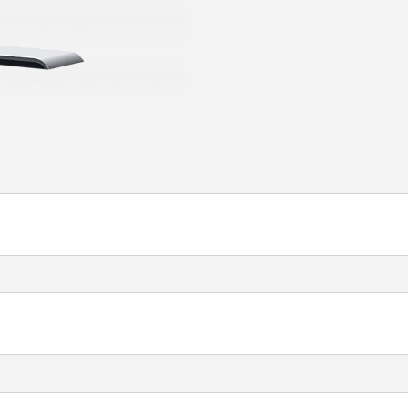
у:
тельных механизмов, сформирован из датчиков конт
анизмов (коммутационные аппараты, линии обогрева