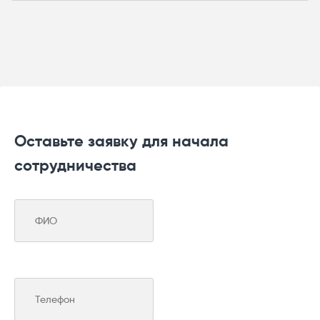
Для заказа опорного кронштейна CK-401
необходимо указать артикул:
CK-401
Оставьте заявку для начала
сотрудничества
1. Труба стальная
2. Полоса оцинкованная