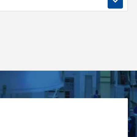
сстояния не менее 1,0м формате, с
ответствии с п.2-5 ниже.
тдельно для автоматических выключателей
 о положении выкатного элемента либо
пительным итогом с возможностью
по каждой фазе в точках присоединения к
й. Данные измерения отображаются в