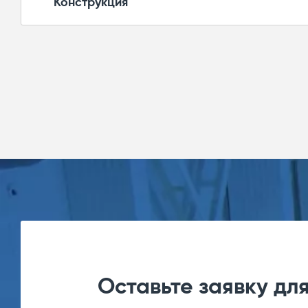
Конструкция
Панель локальной визуализации ЦС отобра
цветовым разделением характера информ
Схему питающей сети распределительного 
Состояния всех присоединений главной це
и контакторов.
При использовании конструктива присоед
блока.
Измерения электрических параметров все
просмотра трендов.
Температуру на силовых присоединениях 
Оставьте заявку дл
сборным шинам распределительного устро