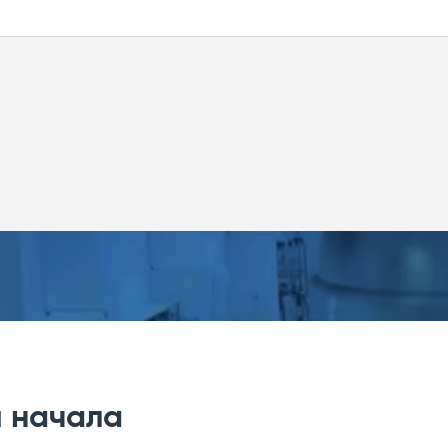
жает в графическом виде в удобном для чтения с ра
ации:
устройства с отображением на ней информации в со
пи (Включено, Отключено, Отключено от защит), о
инений выкатного типа любого исполнения – данные
х присоединений в текущий момент времени и нако
автоматических выключателей или выкатных блоков 
я начала
йства и в точках присоединения отходящих кабеле