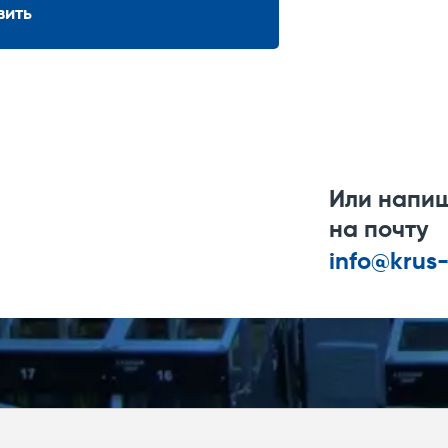
вить
Или напи
на почту
info@krus