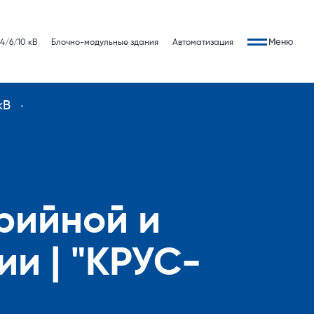
Меню
4/6/10 кВ
Блочно-модульные здания
Автоматизация
кВ
рийной и
и | "КРУС-