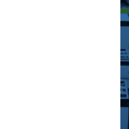
ем (АВР, АЧР, УРОВ и т.п.), данные об
 просмотра. Журнал событий хранит не
ости редактирования.
иеся к ЦС, располагаются
журналов событий в систему АСУ ЭО или
ией самодиагностики, имеющий встроенную
оянием ИБП. ИБП при отсутствии внешнего