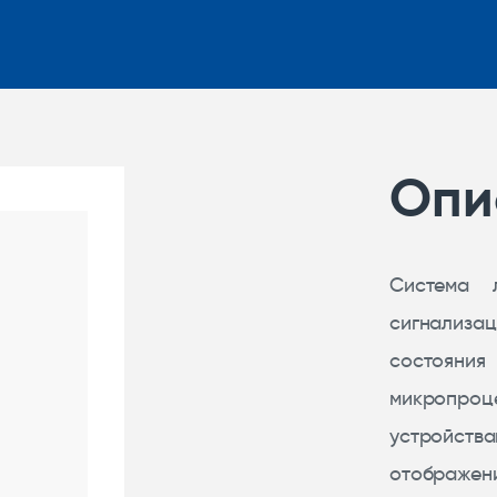
Опи
Система 
сигнализа
состояния
микропро
устройст
отображен