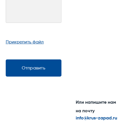
Габариты
630х1250х410
485/Ethernet (до 4 шт.);
(ШхВхГ)
мм
5. Контроллер управления и сбора данных;
6. Сервер АСУЭО;
7. Оптический кросс;
Прикрепить файл
8. Блок питания 24 В;
9. Источник бесперебойного питания;
10. Вентиляторы (2 шт.);
Отправить
11. Клеммы для подключения силовых,
контрольных и интерфейсных кабелей.
Или напишите нам
на почту
info@krus-zapad.ru