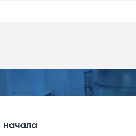
Удельная мощность, при 10°С
~230 В
16 Вт/м
Фторполи
агревательного элемента, соответствующего технич
25 Вт/м
Параллельный, посто
в метрах.
емента марки CK-SL.C с использованием греющего 
33 Вт/м
Взрывоопасная, 
 из фторполимера, необходимо указать следующее 
45 Вт/м
по размерам заказчика. В комплект входит подгото
Соответствует требования
ой заделкой, сальник соответствующего типоразме
№ ЕАЭС RU С-RU.HA67.B.00681/25, Ex 60079-30-1 IIC T6
60 Вт/м
еспечивает необходимую герметичность при использ
я начала