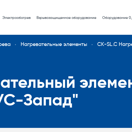
Электрообогрев
Взрывозащищенное оборудование
Оборудование 0,
рева
Нагревательные элементы
CK-SL.C Нагр
вательный элеме
УС-Запад"