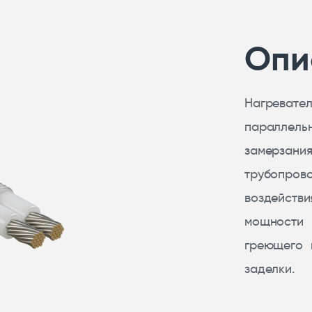
Опи
Нагреват
параллель
замерзани
трубопров
воздействи
мощности 
греющего 
заделки.