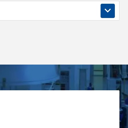
Максимальная длина, м
125
мер
еским требованиям проекта, из таблицы
100
янной мощности
кабеля с удельной мощностью 33 Вт/м и
90
нормальная
наименование: CK-SL.C/33/30-f
75
вленный греющий кабель с проводами для
м ТР ТС 012/2011,
ра. Сальник предназначен для ввода
…T2 Gb X, Ex 60079-30-1 IIIC Т85°С…Т300°С Db Х
60
овании нагревательных элементов во