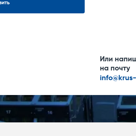
вить
Или напи
на почту
info@krus