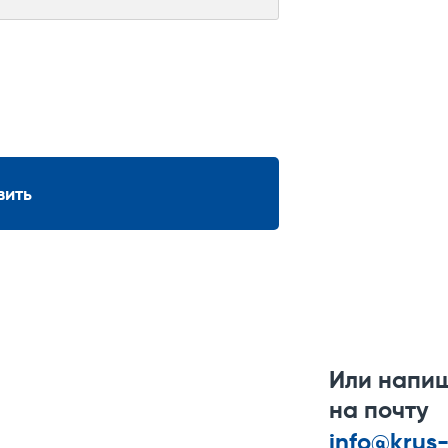
вить
Или напи
на почту
info@krus