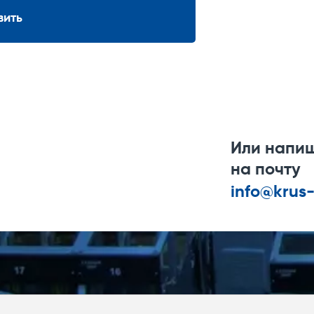
вить
Или напи
на почту
info@krus