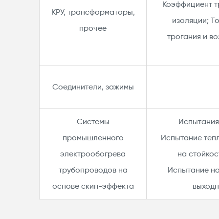
Коэффициент т
КРУ, трансформаторы,
изоляции; Т
прочее​
трогания и во
Соединители, зажимы
Системы
Испытания
промышленного
Испытание тепл
электрообогрева
на стойкос
трубопроводов на
Испытание на
основе скин-эффекта
выходн