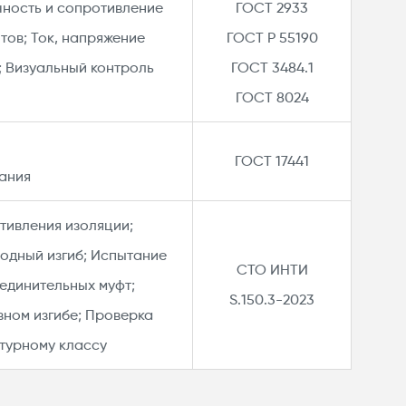
чность и сопротивление
ГОСТ 2933​
тов; Ток, напряжение
ГОСТ Р 55190​
 Визуальный контроль​
ГОСТ 3484.1​
ГОСТ 8024​
ГОСТ 17441​
ания​
тивления изоляции;
одный изгиб; Испытание
СТО ИНТИ
единительных муфт;
S.150.3-2023
ном изгибе; Проверка
турному классу