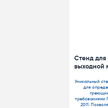
еления номинальной
Испыта
сти
длител
енной разработки и изготовления,
минальной выходной мощности
Предназн
 выполнен в соответствии с
нагрев то
.30-1-2017 и ГОСТ IEC 60079-30-1-
внутри ш
ременно испытывать три кабеля.