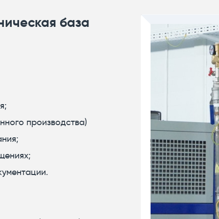
ническая база
я;
нного производства)
ания;
щениях;
кументации.