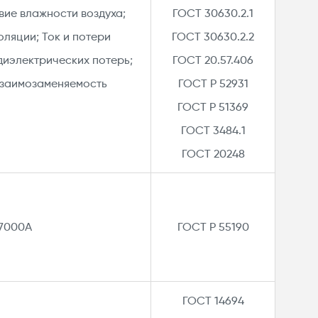
вие влажности воздуха;
ГОСТ 30630.2.1​
ляции; Ток и потери
ГОСТ 30630.2.2​
диэлектрических потерь;
ГОСТ 20.57.406​
взаимозаменяемость
ГОСТ Р 52931​
ГОСТ Р 51369​
ГОСТ 3484.1​
ГОСТ 20248​
 7000А
ГОСТ Р 55190​
ГОСТ 14694​