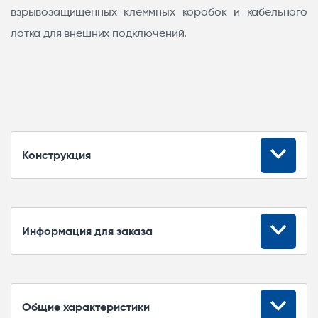
взрывозащищенных клеммных коробок и кабельного
лотка для внешних подключений.
Конструкция
Информация для заказа
Щит может быть изготовлен в типовом
исполнении с рамой, вводным
Общие характеристики