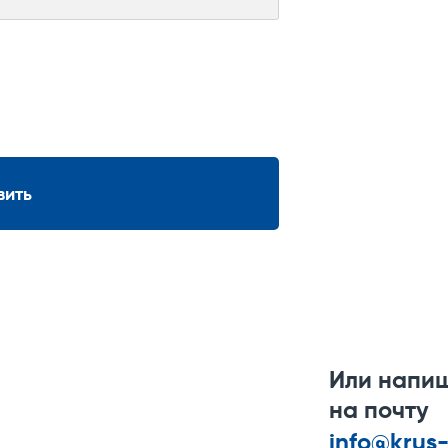
вить
Или напи
на почту
info@krus