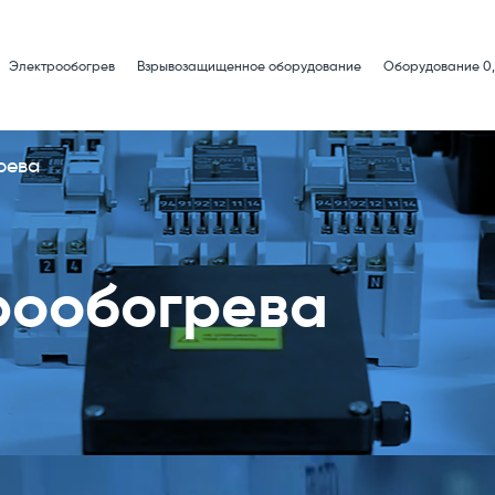
Электрообогрев
Взрывозащищенное оборудование
Оборудование 0,
рева
рообогрева