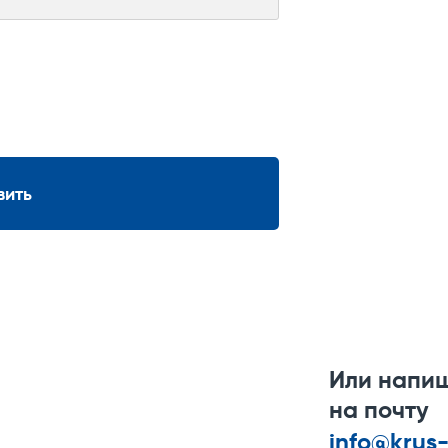
вить
Или напи
на почту
info@krus