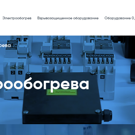
Электрообогрев
Взрывозащищенное оборудование
Оборудование 0,
рева
рообогрева