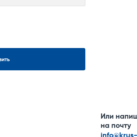
вить
Или напи
на почту
info@krus