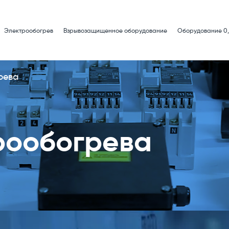
Электрообогрев
Взрывозащищенное оборудование
Оборудование 0,
рева
рообогрева