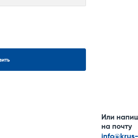
вить
Или напи
на почту
info@krus